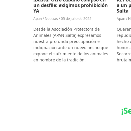
un desfile: exigimos prohibición
a un p
YA
Salta
Apan / Noticias / 05 de julio de 2025
Apan / No
Desde la Asociación Protectora de
Querem
Animales (APAN Salta) expresamos
repudio
nuestra profunda preocupación e
hecho o
indignación ante un nuevo hecho que
honor a
expone el sufrimiento de los animales
Socorro
en nombre de la tradición.
brutal
¡S