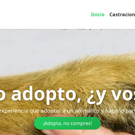
Inicio
Castracio
o adopto, ¿y vo
xperiencia que adoptar a un animalito y hacerlo part
¡Adopta, no compres!