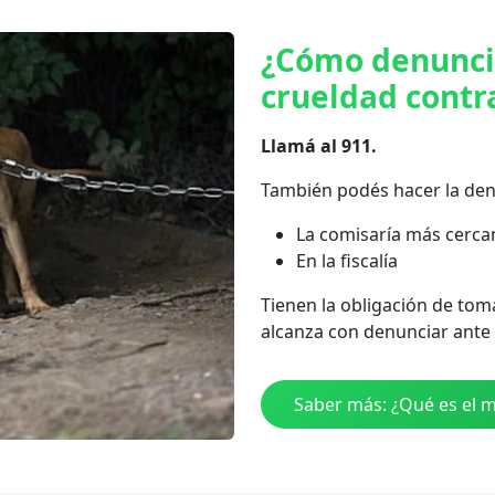
¿Cómo denuncia
crueldad contr
Llamá al 911.
También podés hacer la den
La comisaría más cercan
En la fiscalía
Tienen la obligación de tom
alcanza con denunciar ante 
Saber más: ¿Qué es el m