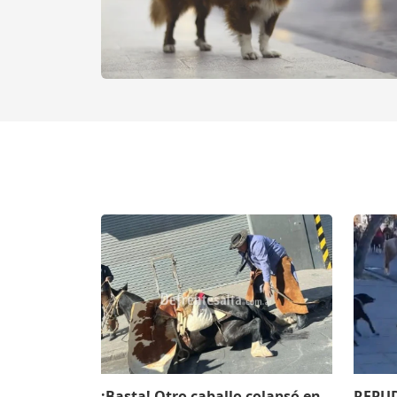
¡Basta! Otro caballo colapsó en
REPUD